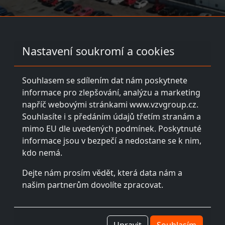
Nastavení soukromí a cookies
Souhlasem se sdílením dat nám poskytnete
informace pro zlepšování, analýzu a marketing
KOUPIT A PŮJČIT
SLUŽBY
napříč webovými stránkami www.vzvgroup.cz.
Souhlasíte i s předáním údajů třetím stranám a
VZV.cz
VÝKUPVZV.cz
mimo EU dle uvedených podmínek. Poskytnuté
VZVRENT.cz
Servis
informace jsou v bezpečí a nedostane se k nim,
kdo nemá.
VZVParts.cz
Financování
Dejte nám prosím vědět, která data nám a
CHUF.com
Repase vozíků
našim partnerům dovolíte zpracovat.
INFORMACE
VZV GROUP s.r.o.
Upravit
Souhlasím